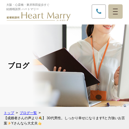
大阪・心斎橋・東岸和田徒歩すぐ​
結婚相談所 ハートマリー
ブログ
トップ
ブログ一覧
【成婚者さんの声より
】 30代男性。しっかり幸せになります‼︎と力強いお言
葉
Yさんなら大丈夫