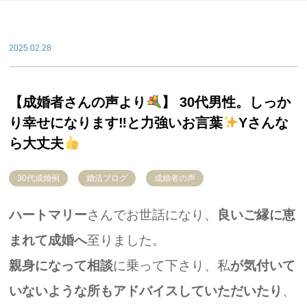
2025.02.28
【成婚者さんの声より
】 30代男性。しっか
り幸せになります‼︎と力強いお言葉
Yさんな
ら大丈夫
30代成婚例
婚活ブログ
成婚者の声
ハートマリー
さんでお世話になり、
良いご縁に恵
まれて成婚へ
至りました。
親身になって相談
に乗って下さり、私
が気付いて
いないような所もアドバイスしていただいたり
、