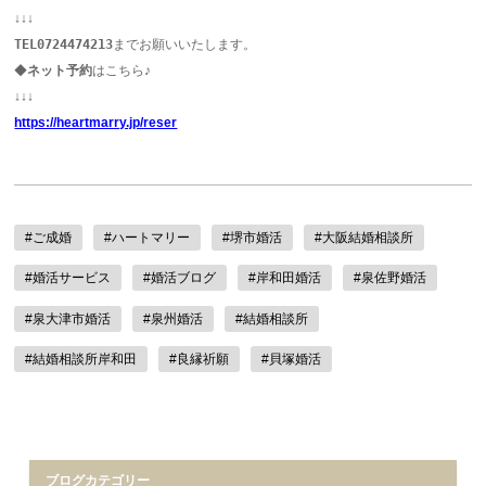
↓↓↓
TEL0724474213
までお願いいたします。
◆
ネット予約
はこちら♪
↓↓↓
https://heartmarry.jp/reser
#ご成婚
#ハートマリー
#堺市婚活
#大阪結婚相談所
#婚活サービス
#婚活ブログ
#岸和田婚活
#泉佐野婚活
#泉大津市婚活
#泉州婚活
#結婚相談所
#結婚相談所岸和田
#良縁祈願
#貝塚婚活
ブログカテゴリー