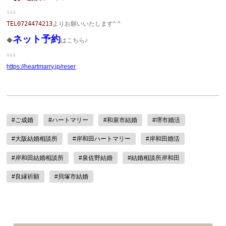
↓↓↓
TEL
0724474213
よりお願いいたします^ ^
ネット予約
◆
はこちら♪
↓↓↓
https://heartmarry.jp/reser
#ご成婚
#ハートマリー
#和泉市結婚
#堺市婚活
#大阪結婚相談所
#岸和田ハートマリー
#岸和田婚活
#岸和田結婚相談所
#泉佐野結婚
#結婚相談所岸和田
#良縁祈願
#貝塚市結婚