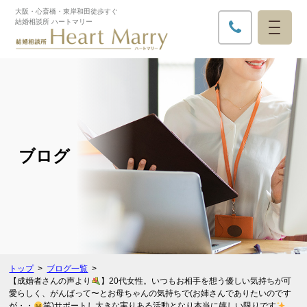
大阪・心斎橋・東岸和田徒歩すぐ​
結婚相談所 ハートマリー
ブログ
トップ
ブログ一覧
【成婚者さんの声より
】20代女性。いつもお相手を想う優しい気持ちが可
愛らしく、がんばって〜とお母ちゃんの気持ちで(お姉さんでありたいのです
が・・
笑)サポートし大きな実りある活動となり本当に嬉しい限りです