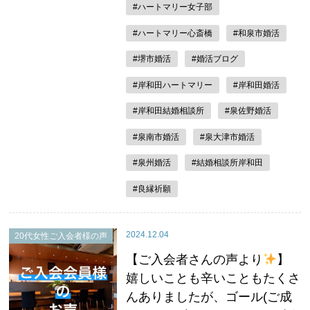
#ハートマリー女子部
#ハートマリー心斎橋
#和泉市婚活
#堺市婚活
#婚活ブログ
#岸和田ハートマリー
#岸和田婚活
#岸和田結婚相談所
#泉佐野婚活
#泉南市婚活
#泉大津市婚活
#泉州婚活
#結婚相談所岸和田
#良縁祈願
2024.12.04
20代女性ご入会者様の声
【ご入会者さんの声より
】
嬉しいことも辛いこともたくさ
んありましたが、ゴール(ご成