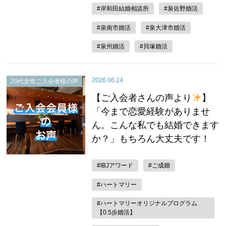
#岸和田結婚相談所
#泉佐野婚活
#泉南市婚活
#泉大津市婚活
#泉州婚活
#貝塚婚活
2026.06.24
20代女性ご入会者様の声
【ご入会者さんの声より
】
「今まで恋愛経験がありませ
ん。こんな私でも結婚できます
か？」もちろん大丈夫です！
#IBJアワード
#ご成婚
#ハートマリー
#ハートマリーオリジナルプログラム
【0.5歩婚活】