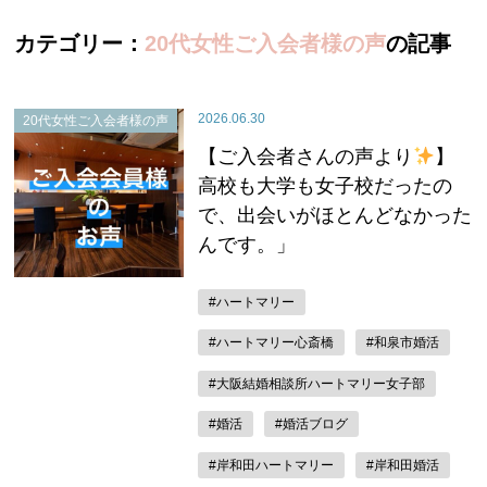
カテゴリー：
20代女性ご入会者様の声
の記事
2026.06.30
20代女性ご入会者様の声
【ご入会者さんの声より
】
高校も大学も女子校だったの
で、出会いがほとんどなかった
んです。」
#ハートマリー
#ハートマリー心斎橋
#和泉市婚活
#大阪結婚相談所ハートマリー女子部
#婚活
#婚活ブログ
#岸和田ハートマリー
#岸和田婚活